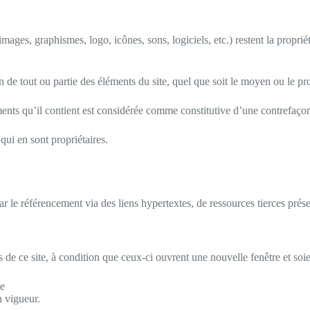
 images, graphismes, logo, icônes, sons, logiciels, etc.) restent la propri
de tout ou partie des éléments du site, quel que soit le moyen ou le procéd
ents qu’il contient est considérée comme constitutive d’une contrefaçon
qui en sont propriétaires.
par le référencement via des liens hypertextes, de ressources tierces prés
es de ce site, à condition que ceux-ci ouvrent une nouvelle fenêtre et so
te
n vigueur.